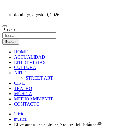
Saltar
al
domingo, agosto 9, 2026
contenido
REVISTA DE PRENSA
Buscar
Buscar
HOME
ACTUALIDAD
ENTREVISTAS
CULTURA
ARTE
STREET ART
CINE
TEATRO
MÚSICA
MEDIOAMBIENTE
CONTACTO
Inicio
música
El verano musical de las Noches del Botánico￼