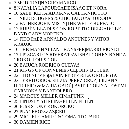
7 MODERAT|NACHO MARCO
8 NATALIA LAFOURCADE|ISAAC ET NORA
10 SALIF KEITA|ADRIANA CALCANHOTTO
11 NILE RODGERS & CHIC|TAKUYA KURODA
12 FATHER JOHN MISTY|THE WHITE BUFFALO
13 RUBÉN BLADES CON ROBERTO DELGADO BIG
BAND|GABY MORENO
14 FITO PAEZ|ARNALDO ANTUNES Y VITOR
ARAÚJO
16 THE MANHATTAN TRANSFER|MARIO BIONDI
17 LP18CARLOS RIVERA19AVISHAI COHEN BANDA
‘IROKO’|LOUIS COL
20 BAIUCA|RODRIGO CUEVAS
21 KINGS OF CONVENIENCE|JOHN BUTLER
22 TITO NIEVES|ALAIN PÉREZ & LA ORQUESTA
23 TERRITORIOS: SILVIA PÉREZ CRUZ, LILIANA
HERRERO & MARIA GADÚ|JAVIER COLINA, JOSEMI
CARMONA Y BANDOLERO
24 MARCUS MILLER|CIMAFUNK
25 LINDSEY STIRLING|FETÉN FETÉN
26 JOSS STONE|KOKOROKO
27 PLACEBO28ZAZ|CÉU
29 MICHEL CAMILO & TOMATITO|FARRU
30 DAMIEN RICE