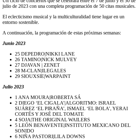
Un ciclo de conciertos que se celebrará entre el 7 de junio y el 30 de
julio de 2023 con una completa programación de 50 citas musicales.
El eclecticismo musical y la multiculturalidad tiene lugar en un
entorno sostenible.
A continuación, la programación de estas próximas semanas:
Junio 2023
25 DEPEDRO|NIKKI LANE
26 TAMINO|NICK MULVEY
27 DJAVAN | ZENET
28 M-CLAN|ILEGALES
29 SIOUXSIE|WARPAINT
Julio 2023
1 ANA MOURA|ROBERTA SÁ
2 DIEGO ‘EL CIGALA’|ALGORITMO: ISRAEL
SUÁREZ ‘EL PIRAÑA’, ISMAEL ‘EL BOLA’, YERAI
CORTÉS Y JOSÉ DEL TOMATE
4 SOJA|THE ORIGINAL WAILERS
5 LEÓN BENAVENTE|INSTITUTO MEXICANO DEL
SONIDO
6 NIÑA PASTORI|LILA DOWNS