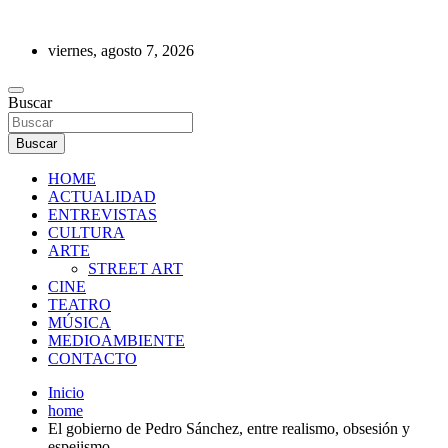
Saltar
al
viernes, agosto 7, 2026
contenido
REVISTA DE PRENSA
Buscar
Buscar
HOME
ACTUALIDAD
ENTREVISTAS
CULTURA
ARTE
STREET ART
CINE
TEATRO
MÚSICA
MEDIOAMBIENTE
CONTACTO
Inicio
home
El gobierno de Pedro Sánchez, entre realismo, obsesión y
espejismo.