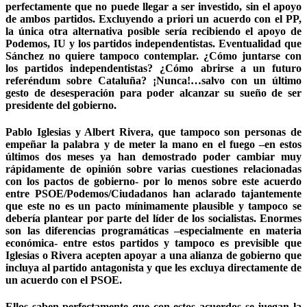
perfectamente que no puede llegar a ser investido, sin el apoyo
de ambos partidos. Excluyendo a priori un acuerdo con el PP,
la única otra alternativa posible sería recibiendo el apoyo de
Podemos, IU y los partidos independentistas. Eventualidad que
Sánchez no quiere tampoco contemplar. ¿Cómo juntarse con
los partidos independentistas? ¿Cómo abrirse a un futuro
referéndum sobre Cataluña? ¡Nunca!…salvo con un último
gesto de desesperación para poder alcanzar su sueño de ser
presidente del gobierno.
Pablo Iglesias y Albert Rivera, que tampoco son personas de
empeñar la palabra y de meter la mano en el fuego –en estos
últimos dos meses ya han demostrado poder cambiar muy
rápidamente de opinión sobre varias cuestiones relacionadas
con los pactos de gobierno- por lo menos sobre este acuerdo
entre PSOE/Podemos/Ciudadanos han aclarado tajantemente
que este no es un pacto mínimamente plausible y tampoco se
debería plantear por parte del líder de los socialistas. Enormes
son las diferencias programáticas –especialmente en materia
económica- entre estos partidos y tampoco es previsible que
Iglesias o Rivera acepten apoyar a una alianza de gobierno que
incluya al partido antagonista y que les excluya directamente de
un acuerdo con el PSOE.
Ellos saben perfectamente que con estos acuerdos se juegan la