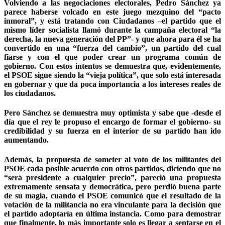
Volviendo a las negociaciones electorales, Pedro Sánchez ya
parece haberse volcado en este juego mezquino del “pacto
inmoral”, y está tratando con Ciudadanos –el partido que el
mismo líder socialista llamó durante la campaña electoral “la
derecha, la nueva generación del PP”- y que ahora para él se ha
convertido en una “fuerza del cambio”, un partido del cual
fiarse y con el que poder crear un programa común de
gobierno. Con estos intentos se demuestra que, evidentemente,
el PSOE sigue siendo la “vieja política”, que solo está interesada
en gobernar y que da poca importancia a los intereses reales de
los ciudadanos.
Pero Sánchez se demuestra muy optimista y sabe que -desde el
día que el rey le propuso el encargo de formar el gobierno- su
credibilidad y su fuerza en el interior de su partido han ido
aumentando.
Además, la propuesta de someter al voto de los militantes del
PSOE cada posible acuerdo con otros partidos, diciendo que no
“será presidente a cualquier precio”, pareció una propuesta
extremamente sensata y democrática, pero perdió buena parte
de su magia, cuando el PSOE comunicó que el resultado de la
votación de la militancia no era vinculante para la decisión que
el partido adoptaría en última instancia. Como para demostrar
que finalmente, lo más importante solo es llegar a sentarse en el