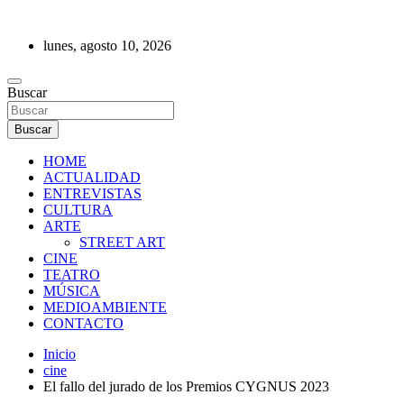
Saltar
al
lunes, agosto 10, 2026
contenido
REVISTA DE PRENSA
Buscar
Buscar
HOME
ACTUALIDAD
ENTREVISTAS
CULTURA
ARTE
STREET ART
CINE
TEATRO
MÚSICA
MEDIOAMBIENTE
CONTACTO
Inicio
cine
El fallo del jurado de los Premios CYGNUS 2023