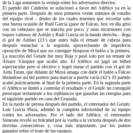
de la Liga aumenten la ventaja sobre los adversarios directos.
El partido del Calderón se solucionó a favor del Atlético ya en la
primera parte. Después de unos primeros veinte minutos de estudio
del equipo rival – dentro de los cuales tenemos que recordar solo
una buena ocasión de Raúl Garcia (pase de Falcao, hoy en día gris)
con un cabezazo que se marcha por poco, y unas incursiones con
toques valiosos de Adrián y Raúl Garcia en la banda derecha – llega
el gol de Adrían (23’) que antes falla el remate de cabeza para
después remachar a la segunda, aprovechando de imperfecta
oposición de Moyá que no consigue bloquear el balón a la primera.
La reacción del Getafe fue muy floja y pasó solo por un remate de
Álvaro Vázquez que acabó alto. El Atlético no jugó un fútbol
espectacular pero sí efectivo y logró matar el partido con el gol de
Arda Turan, que delante de Moyá amaga con darle el balón a Falcao
librándose así del portero para marcar a puerta vacía (42’). El partido
acabó prácticamente al final de la primera parte. En la segunda parte
el Atlético se limitó a controlar el resultado y el Getafe no consiguió
preocupar seriamente a los rojiblancos que guardan las energías para
el siguiente partido en casa del Granada.
En la rueda de prensa después del partido, el entrenador del Getafe,
Luis Garcia Plaza, admitió la completa inferioridad de su equipo
contra los adversarios. Por el lado del Atlético, el entrenador
Simeone reveló su felicidad por la vuelta a la victoria después de dos
derrotas consecutivas y, cosa más importante, por los puntos
ganados sobre el resto de los equipos.