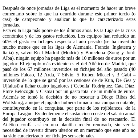
Después de once jornadas de Liga es el momento de hacer un breve
comentario sobre lo que ha ocurrido durante este primer tercio (o
casi) de campeonato y analizar lo que ha caracterizado estas
jornadas.
Esta es la Liga más pobre de los últimos años. Es la Liga de la crisis
económica y de los gastos reducidos. Los equipos han reducido un
60% el gasto en fichajes respecto al año pasado (se ha invertido
mucho menos que en las ligas de Alemania, Francia, Inglaterra y
Italia) y, salvo Real Madrid (Modric) y Barcelona (Song y Jordi
Alba), ningún equipo ha pagado más de 10 millones de euros por un
jugador. El ejemplo más evidente es el del Atlético de Madrid, que
pasó de los 67 millones invertidos en fichajes del año pasado (40
millones Falcao, 12 Arda, 7 Sílvio, 5 Ruben Micael y 3 Gabi –
inversión de lo que se ganó por las cesiones de de Kun, De Gea y
Ujfalusi) a fichar cuatro jugadores (‘Cebolla’ Rodríguez, Cata Díaz,
Emre Belozoglu y Cisma) por un gasto total de un millón de euros.
Además se tomó la decisión de no rescatar a Diego Ribas del
Wolfsburg, aunque el jugador hubiera firmado una campaña notable,
contribuyendo en la conquista, por parte de los rojiblancos, de la
Europa League. Evidentemente el sustancioso coste del salario anual
del jugador contribuyó en la decisión final de no rescatarlo. El
Atlético confía así en una plantilla recién renovada, sin ver la
necesidad de invertir dinero ulterior en un mercado que este año no
ha sido caracterizado por fichajes sensacionales.