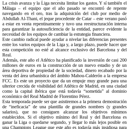
La crisis avanza y la Liga necesita limitar los gastos. Y sí también el
Málaga – el equipo que el año pasado se encontró de repente
navegando en el oro, tras la adquisición del club por medio de
Abdullah Al-Thani, el jeque procedente de Catar – este verano pasó
a estar en venta repentinamente y tuvo una reestructuración interna
para garantizar la autosuficiencia de la entidad, parece evidente la
necesidad de los equipos de cambiar la estrategia financiera.
Este cambio radical puede ayudar a nivelar las diferencias presentes
entre los varios equipos de la Liga y, a largo plazo, puede hacer que
esta competición no esté al alcance exclusivo del Barcelona y del
Real.
Además, este año el Atlético ha planificado la inversión de casi 200
millones de euros en la construcción de un nuevo estadio y de un
área deportiva de propiedad de la sociedad, dinero recabado por la
venta del área urbanística del ámbito Mahou-Calderón a la empresa
FCC. Es este un proyecto que da un empuje muy grande para una
ulterior crecida de visibilidad del Atlético de Madrid, en una ciudad
como la capital ibérica que está todavía “sometida” al dominio
económico del Real Madrid de Florentino Pérez.
Esta temporada puede ser que asistiremos a la primera demostración
de “ineficacia” de una plantilla de grandes nombres (y grandes
salarios), que no consiguen alcanzar los objetivos mínimos
establecidos. Si el objetivo mínimo del Real y del Barcelona es
ganar la Liga o quedarse segundo, y llegar lo más lejos posible en
una Champions League que este año es todavía más insidiosa para