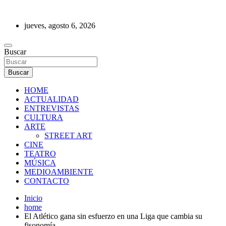
Saltar
al
jueves, agosto 6, 2026
contenido
REVISTA DE PRENSA
Buscar
Buscar
HOME
ACTUALIDAD
ENTREVISTAS
CULTURA
ARTE
STREET ART
CINE
TEATRO
MÚSICA
MEDIOAMBIENTE
CONTACTO
Inicio
home
El Atlético gana sin esfuerzo en una Liga que cambia su
fisonomía