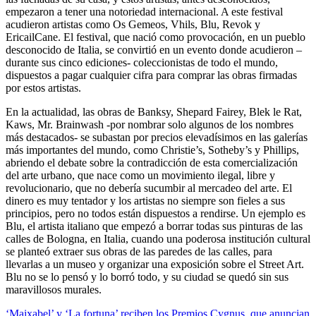
empezaron a tener una notoriedad internacional. A este festival
acudieron artistas como Os Gemeos, Vhils, Blu, Revok y
EricailCane. El festival, que nació como provocación, en un pueblo
desconocido de Italia, se convirtió en un evento donde acudieron –
durante sus cinco ediciones- coleccionistas de todo el mundo,
dispuestos a pagar cualquier cifra para comprar las obras firmadas
por estos artistas.
En la actualidad, las obras de Banksy, Shepard Fairey, Blek le Rat,
Kaws, Mr. Brainwash -por nombrar solo algunos de los nombres
más destacados- se subastan por precios elevadísimos en las galerías
más importantes del mundo, como Christie’s, Sotheby’s y Phillips,
abriendo el debate sobre la contradicción de esta comercialización
del arte urbano, que nace como un movimiento ilegal, libre y
revolucionario, que no debería sucumbir al mercadeo del arte. El
dinero es muy tentador y los artistas no siempre son fieles a sus
principios, pero no todos están dispuestos a rendirse. Un ejemplo es
Blu, el artista italiano que empezó a borrar todas sus pinturas de las
calles de Bologna, en Italia, cuando una poderosa institución cultural
se planteó extraer sus obras de las paredes de las calles, para
llevarlas a un museo y organizar una exposición sobre el Street Art.
Blu no se lo pensó y lo borró todo, y su ciudad se quedó sin sus
maravillosos murales.
Navegación
‘Maixabel’ y ‘La fortuna’ reciben los Premios Cygnus, que anuncian