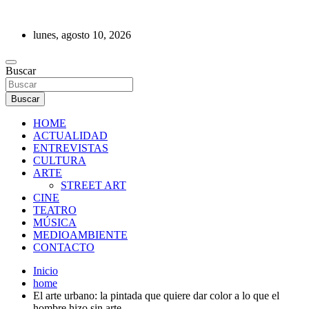
Saltar
al
lunes, agosto 10, 2026
contenido
REVISTA DE PRENSA
Buscar
Buscar
HOME
ACTUALIDAD
ENTREVISTAS
CULTURA
ARTE
STREET ART
CINE
TEATRO
MÚSICA
MEDIOAMBIENTE
CONTACTO
Inicio
home
El arte urbano: la pintada que quiere dar color a lo que el
hombre hizo sin arte