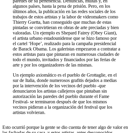
paredes de su pertenencia. Denuncias, multas y, en
algunos países, hasta la pena de prisión. Pero, en los
últimos años, la publicación en las redes sociales de los
trabajos de estos artistas y la labor de videomakers como
Thierry Guetta, han conseguido que muchas de estas
pintadas se convirtieran en obras de arte preciadas y bien
valoradas. Un ejemplo es Shepard Fairey (Obey Giant),
el artista urbano estadounidense que se hizo famoso por
el cartel ‘Hope’, realizado para la campaña presidencial
de Barack Obama. Los galeristas empezaron a contratar a
estos artistas para que pintaran en numerosas ciudades de
todo el mundo, invitados y financiados por las ferias de
arte y por los organizadores de las mismas.
Un ejemplo axiomático es el pueblo de Grottaglie, en el
sur de Italia, donde numerosos grafitis dejados a medias
por la intervención de los vecinos del pueblo -que
denunciaron los artistas callejeros que pintaban sin
autorización las paredes del pueblo durante el Fame
Festival- se terminaron después de que los mismos
vecinos pidieran a la organización del festival que los
artistas volvieran.
Esto ocurrió porque la gente se dio cuenta de tener algo de valor en
las fachadas de su casa, y estos artistas, antes desconocidos,