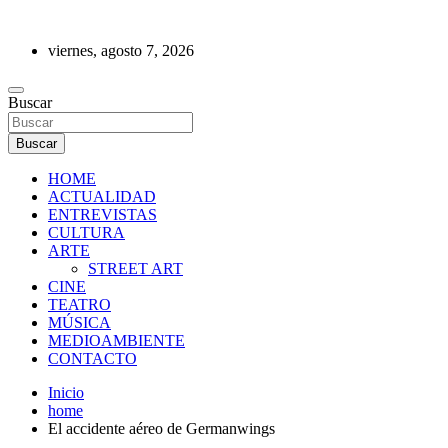
Saltar
al
viernes, agosto 7, 2026
contenido
REVISTA DE PRENSA
Buscar
Buscar
HOME
ACTUALIDAD
ENTREVISTAS
CULTURA
ARTE
STREET ART
CINE
TEATRO
MÚSICA
MEDIOAMBIENTE
CONTACTO
Inicio
home
El accidente aéreo de Germanwings