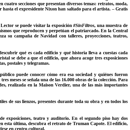
en cuatro secciones que presentan diversos temas: retratos, moda,
 hasta el expresidente Nixon han saltado para el artista. – Gratis
 Lector se puede visitar la exposición
#SinFiltros
, una muestra de
nismos que reproducen y perpetúan el patriarcado. En la Central
za su campaña de Navidad con talleres, proyecciones, teatros,
scubrir qué es cada edificio y qué historia lleva a cuestas cada
stal se debe a que el edificio, que ahora acoge tres exposiciones
as, postales y telegramas.
l público puede conocer cómo era esa sociedad y quiénes fueron
 tres meses se señala una de las 16.000 obras de la colección. Para
des, realizada en la Maison Verdier, una de las más importantes
iles de sus lienzos, presentes durante toda su obra y en todos los
e exposiciones, teatro y auditorio. En el segundo piso hay dos
 esta última, descubra el retrato de Truman Capote. El edificio,
irse en centro cultural.