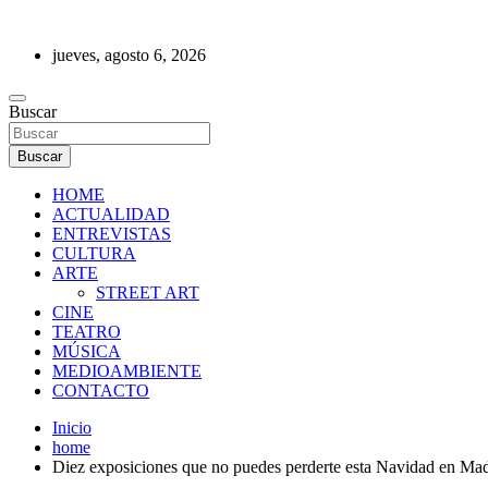
Saltar
al
jueves, agosto 6, 2026
contenido
REVISTA DE PRENSA
Buscar
Buscar
HOME
ACTUALIDAD
ENTREVISTAS
CULTURA
ARTE
STREET ART
CINE
TEATRO
MÚSICA
MEDIOAMBIENTE
CONTACTO
Inicio
home
Diez exposiciones que no puedes perderte esta Navidad en Mad