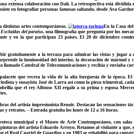
una extensa colaboración con Dalí. La retrospectiva está dividida 
nsiste en fotografiar personas famosas saltando, desde Ava Gardner
s a distintas artes contemporáneas.
En la Casa del
e
Excluidas del paraíso
, una filmografía que pregunta por los meca
nte y en la que participan 23 países. El 20 de diciembre comien
r gratuitamente a la terraza para admirar las vistas y jugar a de
rprende la luminosidad del interior, la decoración de mármol y cri
ra llamado Catedral de Telecomunicaciones y recibía y enviaba cart
alacete que recrea la vida de la alta burguesía de la época. E
iodista y ensayista José de Larra así como la pieza trimestral, cada
mbrilla que el rey Alfonso XII regaló a su prima y esposa Merce
tes.
ras del artista impresionista Renoir. Destacan las sensaciones táct
s y retratos. – Entrada gratuita los lunes de 12 a 16 horas.
roteca municipal y el Museo de Arte Contemporáneo, con salas d
nturas del artista Eduardo Arroyo. Retamos al visitante a que, en
e el Real Cuartel de Guardias y en 1983 se rehabilitó para convert