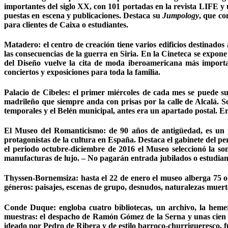
importantes del siglo XX, con 101 portadas en la revista LIFE y 
puestas en escena y publicaciones. Destaca su
Jumpology
, que co
para clientes de Caixa o estudiantes.
Matadero: e
l centro de creación tiene varios edificios destinado
las consecuencias de la guerra en Siria. En la Cineteca se expon
del Diseño vuelve la cita de moda iberoamericana más importa
conciertos y exposiciones para toda la familia.
Palacio de Cibeles:
el primer miércoles de cada mes se puede subi
madrileño que siempre anda con prisas por la calle de Alcalá. So
temporales y el Belén municipal, antes era un apartado postal. E
El
Museo del Romanticismo:
de 90 años de antigüedad, es un p
protagonistas de la cultura en España. Destaca el gabinete del per
el periodo octubre-diciembre de 2016 el Museo seleccionó la so
manufacturas de lujo. – No pagarán entrada jubilados o estudian
Thyssen-Bornemsiza:
hasta el 22 de enero el museo alberga 75 ob
géneros: paisajes, escenas de grupo, desnudos, naturalezas muerta
Conde Duque:
engloba cuatro bibliotecas, un archivo, la heme
muestras: el despacho de Ramón Gómez de la Serna y unas cien pi
ideado por Pedro de Ribera y de estilo barroco-churrigueresco, fu