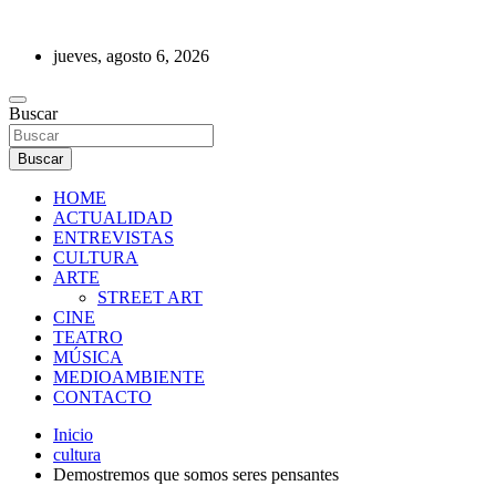
Saltar
al
jueves, agosto 6, 2026
contenido
REVISTA DE PRENSA
Buscar
Buscar
HOME
ACTUALIDAD
ENTREVISTAS
CULTURA
ARTE
STREET ART
CINE
TEATRO
MÚSICA
MEDIOAMBIENTE
CONTACTO
Inicio
cultura
Demostremos que somos seres pensantes