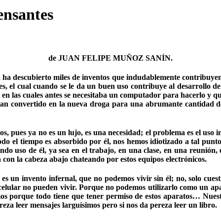
ensantes
de
JUAN FELIPE MUÑOZ SANÍN
.
, ha descubierto miles de inventos que indudablemente contribuyen a
entes, el cual cuando se le da un buen uso contribuye al desarrollo 
 en las cuales antes se necesitaba un computador para hacerlo y q
 han convertido en la nueva droga para una abrumante cantidad de
, pues ya no es un lujo, es una necesidad; el problema es el uso 
odo el tiempo es absorbido por él, nos hemos idiotizado a tal punt
o uso de él, ya sea en el trabajo, en una clase, en una reunión, en
 con la cabeza abajo chateando por estos equipos electrónicos.
es un invento infernal, que no podemos vivir sin él; no, solo cue
 celular no pueden vivir. Porque no podemos utilizarlo como un a
s porque todo tiene que tener permiso de estos aparatos… Nuest
za leer mensajes larguísimos pero si nos da pereza leer un libro.