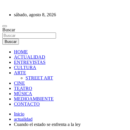
Saltar
al
sábado, agosto 8, 2026
contenido
REVISTA DE PRENSA
Buscar
Buscar
HOME
ACTUALIDAD
ENTREVISTAS
CULTURA
ARTE
STREET ART
CINE
TEATRO
MÚSICA
MEDIOAMBIENTE
CONTACTO
Inicio
actualidad
Cuando el estado se enfrenta a la ley