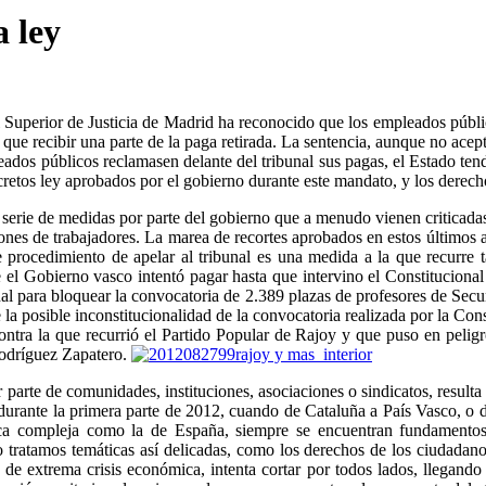
a ley
l Superior de Justicia de Madrid ha reconocido que los empleados públi
 recibir una parte de la paga retirada. La sentencia, aunque no acepte
eados públicos reclamasen delante del tribunal sus pagas, el Estado ten
cretos ley aprobados por el gobierno durante este mandato, y los derech
 serie de medidas por parte del gobierno que a menudo vienen criticada
iones de trabajadores. La marea de recortes aprobados en estos últimos 
 procedimiento de apelar al tribunal es una medida a la que recurre ta
el Gobierno vasco intentó pagar hasta que intervino el Constitucional
nal para bloquear la convocatoria de 2.389 plazas de profesores de Se
 la posible inconstitucionalidad de la convocatoria realizada por la Co
ra la que recurrió el Partido Popular de Rajoy y que puso en peligro
 Rodríguez Zapatero.
r parte de comunidades, instituciones, asociaciones o sindicatos, result
durante la primera parte de 2012, cuando de Cataluña a País Vasco, o de
a compleja como la de España, siempre se encuentran fundamentos j
o tratamos temáticas así delicadas, como los derechos de los ciudadan
 de extrema crisis económica, intenta cortar por todos lados, llegand