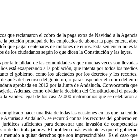
cos que reclamaron el cobro de la paga extra de Navidad a la Agencia
 la petición principal de los empleados de abonar la paga entera, abre
dría que pagar centenares de millones de euros. Esta sentencia no es la
os de los ciudadanos según lo que dicen la Constitución y las leyes.
s por la totalidad de las comunidades y que muchas veces son llevadas
años está exasperando a la población, que intenta por todos los medios
nto el gobierno, como los afectados por los decretos y los recortes.
 después del recurso del gobierno, o para suspender el cobro del euro
cundaria aprobada en 2012 por la Junta de Andalucía. Convocatoria que
nsejería. Además, como olvidar la decisión del Constitucional el pasado
 la validez legal de los casi 22.000 matrimonios que se celebraron a
a complicado hacer una lista de todas las ocasiones en las que ha tenido
 Asturias a Andalucía, se recurrió contra los recortes del gobierno en
urídicos suficientes para demostrar una invasión de competencias
os o de los trabajadores. El problema más evidente es que el gobierno
o a menudo a quitar derechos que son imprescindibles. Es el caso que