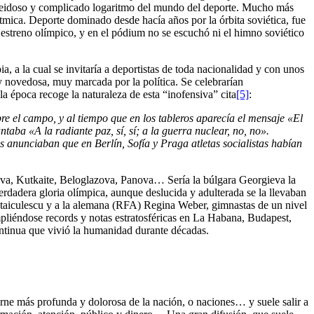
veleidoso y complicado logaritmo del mundo del deporte. Mucho más
tmica. Deporte dominado desde hacía años por la órbita soviética, fue
l estreno olímpico, y en el pódium no se escuchó ni el himno soviético
a, a la cual se invitaría a deportistas de toda nacionalidad y con unos
 y novedosa, muy marcada por la política. Se celebrarían
a época recoge la naturaleza de esta “inofensiva” cita
[5]
:
e el campo, y al tiempo que en los tableros aparecía el mensaje «El
antaba «A la radiante paz, sí, sí; a la guerra nuclear, no, no».
 anunciaban que en Berlín, Sofía y Praga atletas socialistas habían
ova, Kutkaite, Beloglazova, Panova… Sería la búlgara Georgieva la
erdadera gloria olímpica, aunque deslucida y adulterada se la llevaban
a Staiculescu y a la alemana (RFA) Regina Weber, gimnastas de un nivel
pliéndose records y notas estratosféricas en La Habana, Budapest,
ontinua que vivió la humanidad durante décadas.
arne más profunda y dolorosa de la nación, o naciones… y suele salir a