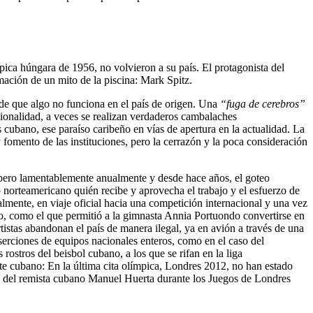
ca húngara de 1956, no volvieron a su país. El protagonista del
mación de un mito de la piscina: Mark Spitz.
 de que algo no funciona en el país de origen. Una
“fuga de cerebros”
ionalidad, a veces se realizan verdaderos cambalaches
ubano, ese paraíso caribeño en vías de apertura en la actualidad. La
 y fomento de las instituciones, pero la cerrazón y la poca consideración
… pero lamentablemente anualmente y desde hace años, el goteo
norteamericano quién recibe y aprovecha el trabajo y el esfuerzo de
almente, en viaje oficial hacia una competición internacional y una vez
nio, como el que permitió a la gimnasta Annia Portuondo convertirse en
istas abandonan el país de manera ilegal, ya en avión a través de una
eserciones de equipos nacionales enteros, como en el caso del
 rostros del beisbol cubano, a los que se rifan en la liga
te cubano: En la última cita olímpica, Londres 2012, no han estado
ta del remista cubano Manuel Huerta durante los Juegos de Londres