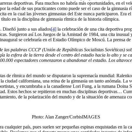
carreras deportivas. Para muchos no habría más oportunidades, en el 
or la edad de sus practicantes como puede ser el caso de la gimnasia rí
ita en la cual las jóvenes gimnastas del Este nunca participaron. Era e
tulo en la disciplina de gimnasia rítmica de la historia olímpica.
 Diseñó junto a sus aliados
[4]
la celebración de una cita deportiva propi
ímpicas. Surgieron así Los Juegos de la Amistad de 1984, una cita inusual
inaugural se celebraría en el Estadio Olímpico de Moscú. La prensa de l
 las palabras CCCP (Unión de Repúblicas Socialistas Soviéticas) sobr
ía la esfera de la tierra desde el centro del estadio hacia lo alto y se c
100.000 espectadores comenzaron a abandonar el estadio. Los altavoces
tas de rítmica del mundo se disputaron la supremacía mundial: Ralenk
la ciudad californiana, una reina de la gimnasia un tanto anómala. La v
 deportistas, y encumbraba a la canadiense Lori Fung, a la rumana Doin
stad. Estos hechos se repitieron en muchas disciplinas deportivas… Cum
tamiento, de la polarización del mundo y de la situación de amenaza c
Photo: Alan Zanger/CorbisIMAGES
a cualquier país, pues suelen ser pequeñas espinas enquistadas en la c