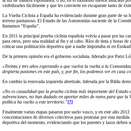
la luz de manera espontánea, o no, en el momento menos indicado pos
visibilizarles fácilmente y que les convierte en escaparate tanto de éx
La Vuelta Ciclista a España ha evidenciado durante gran parte de su h
terreno pantanoso. El Estado de las Autonomías naciente de la Consti
llamamos “España”.
En 2011 la principal prueba ciclista española volvía a pasar por las 
para otros, pero una realidad al fin y al cabo. Ríos de tinta y horas d
criticar una politización deportiva que a nadie importaba ni en Euskadi
De la primera opinión era el gobierno socialista, liderado por Patxi Ló
«Treinta y tres años esperando a que vuelva la vuelta a la Comunidad
despierta pasiones en este país, y, por fin, los podemos ver en casa
En cambio la renovada izquierda abertzale, liderada por la Bildu democ
«No es casualidad que la prueba ciclista más importante del Estado 
subvenciones, no han dudado en aportar miles de euros para que la Vu
política ha vuelto a este territorio.”
[7]
Finalmente varias etapas pasaron por suelo vasco, y en este año 2012 
concentraciones de diversos colectivos para protestar por esta medida
deportiva del momento, evidenciando que los puentes y lazos deben se