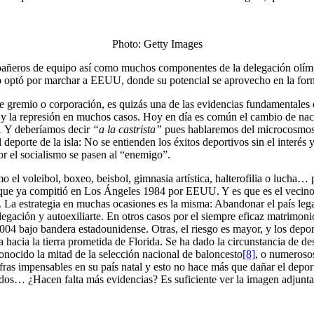
Photo: Getty Images
pañeros de equipo así como muchos componentes de la delegación olímpi
ero optó por marchar a EEUU, donde su potencial se aprovecho en la for
 de gremio o corporación, es quizás una de las evidencias fundamentales
o y la represión en muchos casos. Hoy en día es común el cambio de nac
.
Y deberíamos decir
“a la castrista”
pues hablaremos del microcosmos c
el deporte de la isla: No se entienden los éxitos deportivos sin el interés
or el socialismo se pasen al “enemigo”.
o el voleibol, boxeo, beisbol, gimnasia artística, halterofilia o lucha
, que ya compitió en Los Ángeles 1984 por EEUU. Y es que es el vecino 
s. La estrategia en muchas ocasiones es la misma: Abandonar el país leg
elegación y autoexiliarte. En otros casos por el siempre eficaz matrimo
4 bajo bandera estadounidense. Otras, el riesgo es mayor, y los deport
sa hacia la tierra prometida de Florida. Se ha dado la circunstancia de d
onocido la mitad de la selección nacional de baloncesto
[8]
, o numerosos
ras impensables en su país natal y esto no hace más que dañar el depor
midos… ¿Hacen falta más evidencias? Es suficiente ver la imagen adjun