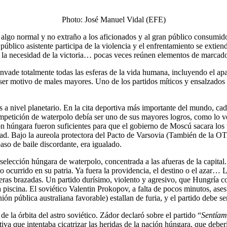
Photo: José Manuel Vidal (EFE)
 algo normal y no extraño a los aficionados y al gran público consumid
público asistente participa de la violencia y el enfrentamiento se extie
por la necesidad de la victoria… pocas veces reúnen elementos de marcado 
invade totalmente todas las esferas de la vida humana, incluyendo el ap
ser motivo de males mayores. Uno de los partidos míticos y ensalzados 
 nivel planetario. En la cita deportiva más importante del mundo, cada
petición de waterpolo debía ser uno de sus mayores logros, como lo ve
ión húngara fueron suficientes para que el gobierno de Moscú sacara los 
idad. Bajo la aureola protectora del Pacto de Varsovia (También de la 
so de baile discordante, era igualado.
elección húngara de waterpolo, concentrada a las afueras de la capital.
 ocurrido en su patria. Ya fuera la providencia, el destino o el azar… L
eras brazadas. Un partido durísimo, violento y agresivo, que Hungría con
la piscina. El soviético Valentin Prokopov, a falta de pocos minutos, ase
ón pública australiana favorable) estallan de furia, y el partido debe s
e la órbita del astro soviético. Zádor declaró sobre el partido “
Sentíam
a que intentaba cicatrizar las heridas de la nación húngara, que debería