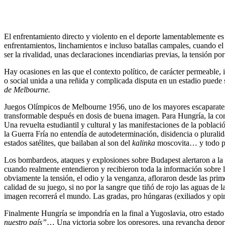
El enfrentamiento directo y violento en el deporte lamentablemente es
enfrentamientos, linchamientos e incluso batallas campales, cuando el 
ser la rivalidad, unas declaraciones incendiarias previas, la tensión 
Hay ocasiones en las que el contexto político, de carácter permeable, 
o social unida a una reñida y complicada disputa en un estadio puede 
de Melbourne.
Juegos Olímpicos de Melbourne 1956, uno de los mayores escaparates a
transformable después en dosis de buena imagen. Para Hungría, la com
Una revuelta estudiantil y cultural y las manifestaciones de la poblac
la Guerra Fría no entendía de autodeterminación, disidencia o plural
estados satélites, que bailaban al son del
kalinka
moscovita… y todo pa
Los bombardeos, ataques y explosiones sobre Budapest alertaron a la s
cuando realmente entendieron y recibieron toda la información sobre lo
obviamente la tensión, el odio y la venganza, afloraron desde las prim
calidad de su juego, si no por la sangre que tiñó de rojo las aguas de 
imagen recorrerá el mundo. Las gradas, pro húngaras (exiliados y opini
Finalmente Hungría se impondría en la final a Yugoslavia, otro estado d
nuestro país”
… Una victoria sobre los opresores, una revancha deportiv