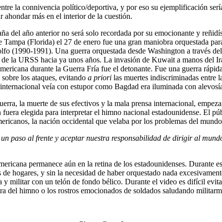
tre la connivencia político/deportiva, y por eso su ejemplificación serí
r ahondar más en el interior de la cuestión.
ña del año anterior no será solo recordada por su emocionante y reñidí
de Tampa (Florida) el 27 de enero fue una gran maniobra orquestada par
Golfo (1990-1991). Una guerra orquestada desde Washington a través del
libre de la URSS hacia ya unos años. La invasión de Kuwait a manos del 
rteamericana durante la Guerra Fría fue el detonante. Fue una guerra rá
l sobre los ataques, evitando
a priori
las muertes indiscriminadas entre l
a internacional veía con estupor como Bagdad era iluminada con alevosí
uerra, la muerte de sus efectivos y la mala prensa internacional, empe
a elegida para interpretar el himno nacional estadounidense. El públic
mericanos, la nación occidental que velaba por los problemas del mundo
aso al frente y aceptar nuestra responsabilidad de dirigir al mundo, 
mericana permanece aún en la retina de los estadounidenses. Durante es
 de hogares, y sin la necesidad de haber orquestado nada excesivament
y militar con un telón de fondo bélico. Durante el video es difícil evita
letra del himno o los rostros emocionados de soldados saludando militar