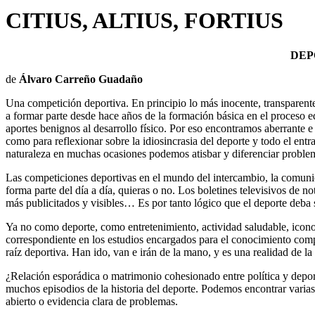
CITIUS, ALTIUS, FORTIUS
DEPO
de
Álvaro Carreño Guadaño
Una competición deportiva. En principio lo más inocente, transpare
a formar parte desde hace años de la formación básica en el proceso ed
aportes benignos al desarrollo físico. Por eso encontramos aberrante e
como para reflexionar sobre la idiosincrasia del deporte y todo el ent
naturaleza en muchas ocasiones podemos atisbar y diferenciar problem
Las competiciones deportivas en el mundo del intercambio, la comunica
forma parte del día a día, quieras o no. Los boletines televisivos de n
más publicitados y visibles… Es por tanto lógico que el deporte deba 
Ya no como deporte, como entretenimiento, actividad saludable, icono
correspondiente en los estudios encargados para el conocimiento comple
raíz deportiva. Han ido, van e irán de la mano, y es una realidad de 
¿Relación esporádica o matrimonio cohesionado entre política y depor
muchos episodios de la historia del deporte. Podemos encontrar varias 
abierto o evidencia clara de problemas.