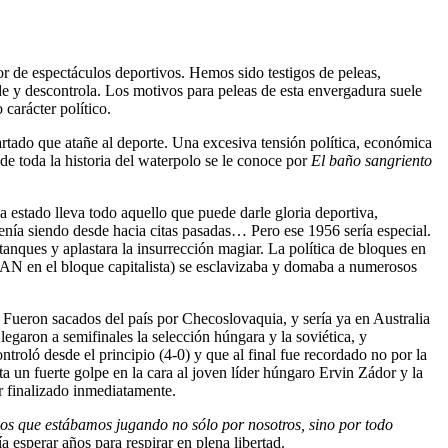
or de espectáculos deportivos. Hemos sido testigos de peleas,
nde y descontrola. Los motivos para peleas de esta envergadura suele
carácter político.
artado que atañe al deporte. Una excesiva tensión política, económica
de toda la historia del waterpolo se le conoce por
El baño sangriento
 estado lleva todo aquello que puede darle gloria deportiva,
nía siendo desde hacia citas pasadas… Pero ese 1956 sería especial.
tanques y aplastara la insurrección magiar. La política de bloques en
OTAN en el bloque capitalista) se esclavizaba y domaba a numerosos
 Fueron sacados del país por Checoslovaquia, y sería ya en Australia
legaron a semifinales la selección húngara y la soviética, y
troló desde el principio (4-0) y que al final fue recordado no por la
sta un fuerte golpe en la cara al joven líder húngaro Ervin Zádor y la
er finalizado inmediatamente.
os que estábamos jugando no sólo por nosotros, sino por todo
 esperar años para respirar en plena libertad.