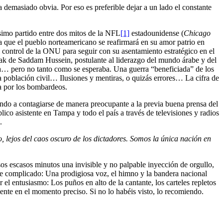
a demasiado obvia. Por eso es preferible dejar a un lado el constante
simo partido entre dos mitos de la NFL
[1]
estadounidense (
Chicago
a que el pueblo norteamericano se reafirmará en su amor patrio en
 control de la ONU para seguir con su asentamiento estratégico en el
Irak de Saddam Hussein, postulante al liderazgo del mundo árabe y del
pida… pero no tanto como se esperaba. Una guerra “beneficiada” de los
a población civil… Ilusiones y mentiras, o quizás errores… La cifra de
a por los bombardeos.
zando a contagiarse de manera preocupante a la previa buena prensa del
o asistente en Tampa y todo el país a través de televisiones y radios
.
lejos del caos oscuro de los dictadores. Somos la única nación en
os escasos minutos una invisible y no palpable inyección de orgullo,
e complicado: Una prodigiosa voz, el himno y la bandera nacional
r el entusiasmo: Los puños en alto de la cantante, los carteles repletos
mente en el momento preciso. Si no lo habéis visto, lo recomiendo.