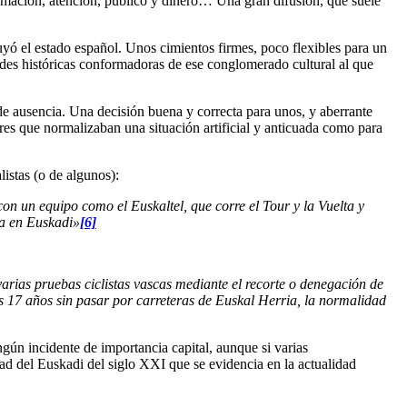
rmación, atención, público y dinero… Una gran difusión, que suele
uyó el estado español. Unos cimientos firmes, poco flexibles para un
ades históricas conformadoras de ese conglomerado cultural al que
 de ausencia. Una decisión buena y correcta para unos, y aberrante
aires que normalizaban una situación artificial y anticuada como para
listas (o de algunos):
on un equipo como el Euskaltel, que corre el Tour y la Vuelta y
ía en Euskadi»
[6]
rias pruebas ciclistas vascas mediante el recorte o denegación de
s 17 años sin pasar por carreteras de Euskal Herria, la normalidad
gún incidente de importancia capital, aunque si varias
dad del Euskadi del siglo XXI que se evidencia en la actualidad