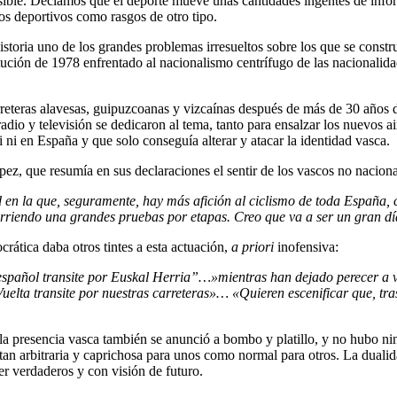
ible. Decíamos que el deporte mueve unas cantidades ingentes de info
itos deportivos como rasgos de otro tipo.
istoria uno de los grandes problemas irresueltos sobre los que se constr
tución de 1978 enfrentado al nacionalismo centrífugo de las nacionalid
carreteras alavesas, guipuzcoanas y vizcaínas después de más de 30 años
e radio y televisión se dedicaron al tema, tanto para ensalzar los nuevos 
 ni en España y que solo conseguía alterar y atacar la identidad vasca.
pez, que resumía en sus declaraciones el sentir de los vascos no naciona
 en la que, seguramente, hay más afición al ciclismo de toda España, c
 corriendo una grandes pruebas por etapas. Creo que va a ser un gran d
rática daba otros tintes a esta actuación,
a priori
inofensiva:
español transite por Euskal Herria”…»mientras han dejado perecer a va
elta transite por nuestras carreteras»… «Quieren escenificar que, tra
la presencia vasca también se anunció a bombo y platillo, y no hubo nin
 tan arbitraria y caprichosa para unos como normal para otros. La duali
r verdaderos y con visión de futuro.