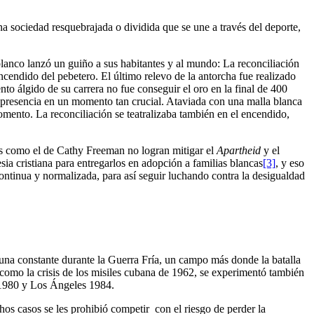
Una sociedad resquebrajada o dividida que se une a través del deporte,
lanco lanzó un guiño a sus habitantes y al mundo: La reconciliación
ncendido del pebetero. El último relevo de la antorcha fue realizado
o álgido de su carrera no fue conseguir el oro en la final de 400
u presencia en un momento tan crucial. Ataviada con una malla blanca
omento. La reconciliación se teatralizaba también en el encendido,
os como el de Cathy Freeman no logran mitigar el
Apartheid
y el
ia cristiana para entregarlos en adopción a familias blancas
[3]
, y eso
ontinua y normalizada, para así seguir luchando contra la desigualdad
 una constante durante la Guerra Fría, un campo más donde la batalla
como la crisis de los misiles cubana de 1962, se experimentó también
ú 1980 y Los Ángeles 1984.
chos casos se les prohibió competir con el riesgo de perder la