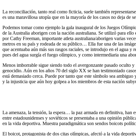
La reconciliación, tanto real como ficticia, suele también representar
es una maravillosa utopía que en la mayoría de los casos no deja de se
Podemos tomar como ejemplo la gala inaugural de los Juegos Olímpic
de la Australia aborigen con la nación australiana. Se utilizó para el
por Cathy Freeman, importante atleta australiana/aborigen varias vec
metros en su país y rodeada de su público… Ella fue una de las imáge
que acentuaba aún más sus rasgos raciales, se introdujo en el agua y 
pues del agua surgía el fuego olímpico, y como intermediaria una abor
Menos imborrable sigue siendo todo el avergonzante pasado oculto y 
genocidio. Aún en los años 70 del siglo XX se han testimoniado casos 
está demasiado cerca. Puede por tanto que este símbolo sea ambiguo y 
y la injusticia que aún hoy golpea a los miembros de esta nación sub
La amenaza, la tensión, la espera… la paz armada en definitiva, han 
entre estadounidenses y soviéticos se presentaba a una opinión públi
en la vida deportiva. Muestra paradigmática son sendos boicots polí
El boicot, protagonista de dos citas olímpicas, afectó a la vida deport