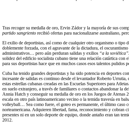
Tras recoger su medalla de oro, Ervin Zádor y la mayoría de sus com
partido sangriento
recibió ofertas para nacionalizarse australiano, p
El exilio de deportistas, así como de cualquier otro organismo o tipo
doblemente forzada, con el agravante de la dictadura, el oscurantism
administrativos… pero aún perduran salidas y exilios
“a la soviética”
solidez del edificio socialista cubano tiene una relación catártica con 
para sus deportistas hace que en muchos casos esos talentos pulidos p
Cuba ha tenido grandes deportistas y ha sido potencia en deportes com
incesante de salidas es continuo desde el levantador Roberto Urrutia
estas estrellas cubanas creadas en las Escuelas Superiores para Atleta
en suelo extranjero, a través de familiares o contactos abandonar la d
Annia Hatch y conseguir su medalla de oro en los Juegos de Atenas 200
escala en otro país latinoamericano vecino o la temida travesía en bal
volleyball… Sea como fuere, el goteo es permanente, el último caso c
norteamericana. Adquieren libertad, fama, reconocimiento y cobran cif
presentes ni en un solo deporte de equipo, donde antaño eran tan te
2012.