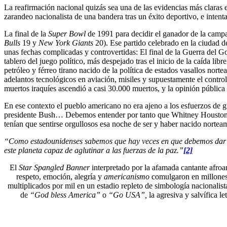
La reafirmación nacional quizás sea una de las evidencias más claras en
zarandeo nacionalista de una bandera tras un éxito deportivo, e intenta
La final de la
Super Bowl
de 1991 para decidir el ganador de la campa
Bulls
19 y
New York Giants
20). Ese partido celebrado en la ciudad 
unas fechas complicadas y controvertidas: El final de la Guerra del 
tablero del juego político, más despejado tras el inicio de la caída 
petróleo y férreo tirano nacido de la política de estados vasallos no
adelantos tecnológicos en aviación, misiles y supuestamente el contro
muertos iraquíes ascendió a casi 30.000 muertos, y la opinión públic
En ese contexto el pueblo americano no era ajeno a los esfuerzos de g
presidente Bush… Debemos entender por tanto que Whitney Houston fuer
tenían que sentirse orgullosos esa noche de ser y haber nacido nortea
“Como estadounidenses sabemos que hay veces en que debemos dar un p
este planeta capaz de aglutinar a las fuerzas de la paz.”
[2]
El
Star Spangled Banner
interpretado por la afamada cantante afroa
respeto, emoción, alegría y
americanismo
comulgaron en millones
multiplicados por mil en un estadio repleto de simbología nacionalista 
de
“God bless America”
o
“Go USA”,
la agresiva y salvífica 