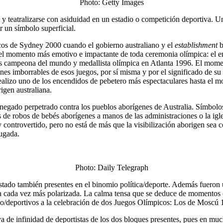
Photo: Getty Images
se y teatralizarse con asiduidad en un estadio o competición deportiva. 
r un símbolo superficial.
os de Sydney 2000 cuando el gobierno australiano y el
establishment
b
lo el momento más emotivo e impactante de toda ceremonia olímpica: el e
es campeona del mundo y medallista olímpica en Atlanta 1996. El moment
nes imborrables de esos juegos, por sí misma y por el significado de s
realizo uno de los encendidos de pebetero más espectaculares hasta el m
igen australiana.
negado perpetrado contra los pueblos aborígenes de Australia. Símbol
de robos de bebés aborígenes a manos de las administraciones o la igles
controvertido, pero no está de más que la visibilización aborigen sea c
yugada.
Photo: Daily Telegraph
estado también presentes en el binomio política/deporte. Además fueron
ca cada vez más polarizada. La calma tensa que se deduce de momentos 
tico/deportivos a la celebración de dos Juegos Olímpicos: Los de Mosc
iva de infinidad de deportistas de los dos bloques presentes, pues en mu