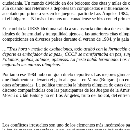
ciudadanía. Un mundo dividido en dos boicoteo dos citas y miles de 
aún cuando nos referimos a deportes tan complicados e influenciados p
aceptado por primera vez en los juegos a partir de Los Ángeles 1984, c
ni el búlgaro… Ni más ni menos una canadiense se hizo con el primer tí
En cambio la URSS ideó una salida a su ausencia olímpica de ese año.
ideales de fraternidad y tranquilidad ajenos a las anteriores citas ol
competiciones en diversos países durante el verano de 1984, y la gala 
…”Tras hora y media de exaltaciones, todo acabó con la formación de
deporte es embajador de la paz», CCCP se transformaba en
paz
,
surg
Palomas, globos, saludos, aplausos. La fiesta había terminado. Los 
mejorado las marcas olímpicas.”
Por tanto ese 1984 hubo un gran duelo deportivo. Las mejores gimnas
que finalmente se llevaría el gato al agua… en Varna (Bulgaria) no en 
otras afortunadas. La política truncaba la historia olímpica de estas
discreto comparándolas con las participantes de los Juegos de la Ami
Moscú o Ulán Bator y no en Los Ángeles, fruto del boicot, del enfren
Los conflictos irresueltos son uno de los elementos más incómodos par