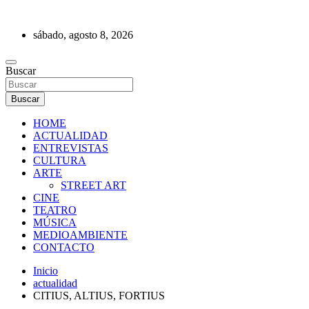
Saltar
al
sábado, agosto 8, 2026
contenido
REVISTA DE PRENSA
Buscar
Buscar
HOME
ACTUALIDAD
ENTREVISTAS
CULTURA
ARTE
STREET ART
CINE
TEATRO
MÚSICA
MEDIOAMBIENTE
CONTACTO
Inicio
actualidad
CITIUS, ALTIUS, FORTIUS