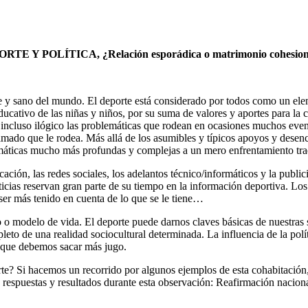
RTE Y POLÍTICA, ¿Relación esporádica o matrimonio cohesio
nte y sano del mundo. El deporte está considerado por todos como un 
ucativo de las niñas y niños, por su suma de valores y aportes para la 
 incluso ilógico las problemáticas que rodean en ocasiones muchos event
ramado que le rodea. Más allá de los asumibles y típicos apoyos y desenc
áticas mucho más profundas y complejas a un mero enfrentamiento tradi
ción, las redes sociales, los adelantos técnico/informáticos y la public
oticias reservan gran parte de su tiempo en la información deportiva. Los
ser más tenido en cuenta de lo que se le tiene…
 o modelo de vida. El deporte puede darnos claves básicas de nuestras 
to de una realidad sociocultural determinada. La influencia de la políti
la que debemos sacar más jugo.
te? Si hacemos un recorrido por algunos ejemplos de esta cohabitación
respuestas y resultados durante esta observación: Reafirmación nacional