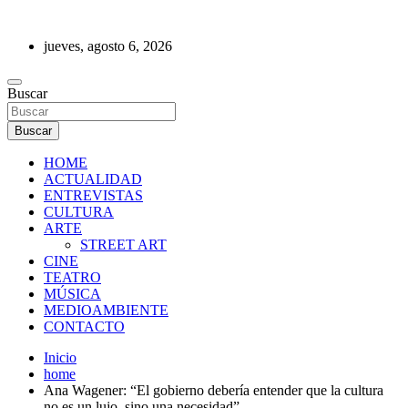
Saltar
al
jueves, agosto 6, 2026
contenido
REVISTA DE PRENSA
Buscar
Buscar
HOME
ACTUALIDAD
ENTREVISTAS
CULTURA
ARTE
STREET ART
CINE
TEATRO
MÚSICA
MEDIOAMBIENTE
CONTACTO
Inicio
home
Ana Wagener: “El gobierno debería entender que la cultura
no es un lujo, sino una necesidad”