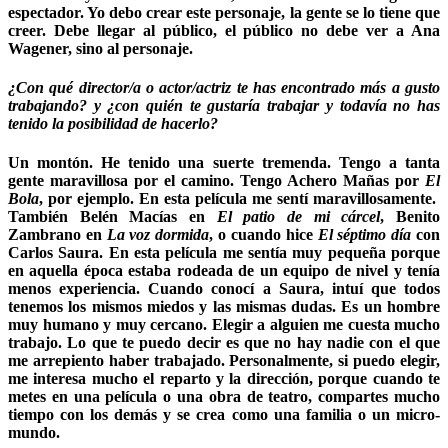
espectador. Yo debo crear este personaje, la gente se lo tiene que
creer. Debe llegar al público, el público no debe ver a Ana
Wagener, sino al personaje.
¿Con qué director/a o actor/actriz te has encontrado más a gusto
trabajando? y ¿con quién te gustaría trabajar y todavía no has
tenido la posibilidad de hacerlo?
Un montón. He tenido una suerte tremenda. Tengo a tanta
gente maravillosa por el camino. Tengo Achero Mañas por
El
Bola
, por ejemplo. En esta película me sentí maravillosamente.
También Belén Macías en
El patio de mi cárcel
, Benito
Zambrano en
La voz dormida
, o cuando hice
El séptimo día
con
Carlos Saura. En esta película me sentía muy pequeña porque
en aquella época estaba rodeada de un equipo de nivel y tenía
menos experiencia. Cuando conocí a Saura, intuí que todos
tenemos los mismos miedos y las mismas dudas. Es un hombre
muy humano y muy cercano. Elegir a alguien me cuesta mucho
trabajo. Lo que te puedo decir es que no hay nadie con el que
me arrepiento haber trabajado. Personalmente, si puedo elegir,
me interesa mucho el reparto y la dirección, porque cuando te
metes en una película o una obra de teatro, compartes mucho
tiempo con los demás y se crea como una familia o un micro-
mundo.