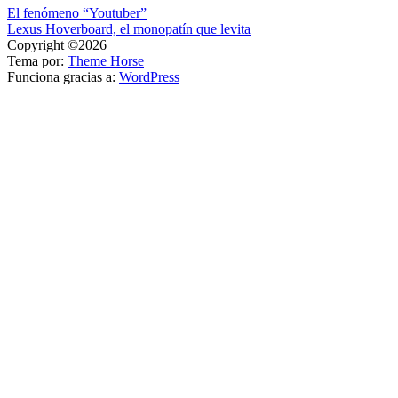
Navegación
El fenómeno “Youtuber”
Lexus Hoverboard, el monopatín que levita
de
Copyright ©2026
entradas
Tema por:
Theme Horse
Funciona gracias a:
WordPress