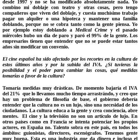
desde 1997 y no se ha modificado absolutamente nada. Yo
combino mi doblaje con teatro y otras cosas, pero tengo
compañeros que viven del doblaje, y cuesta muchísimo trabajo
pagar un alquiler o una hipoteca y mantener una familia
doblando, porque no se cobra tanto como la gente piensa. Yo
por ejemplo estoy doblando a
Medical Crime
y el pasado
miércoles hubo un día de paro y paró el 99% de la gente. Los
empresarios tienen que entender que no se puede estar tantos
años sin modificar un convenio.
El cine español ha sido afectado por los recortes en la cultura de
estos últimos años y por la subida del IVA. ¿Si tuvieras la
posibilidad y el poder para cambiar las cosas, qué medidas
tomarías a favor de la cultura?
Tomaría medidas muy drásticas. De momento bajaría el IVA
del 21% que lo llevamos mucho tiempo arrastrándo, y creo que
hay un problema de filosofía de base, el gobierno debería
entender que la cultura no es un lujo, sino una necesidad de los
ciudadanos. La cultura educa a la gente y crea conciencia, abre
mentes. El cine y la televisión no son un artículo de lujo. En
otros países como en Francia se intenta potenciar los propios
actores, en España no. Talento sobra en este país, en todos los
ámbitos: guionistas, directores, escenógrafos. Tenemos gente
muy buena. Esta es una industria que da dinero e incluso el