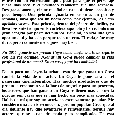
estuve con un entrenador, quité peso para que el personaje
fuera más seca y el resultado realmente fue una sorpresa.
Desgraciadamente, el cine español en este país tiene poco sitio y
poco tiempo. Una película aguanta en los cines un par de
semanas, salvo que sea un boom como, por ejemplo, los
Ocho
apellidos vascos
. Esta película, dentro del género de thriller, ya
lleva bastante tiempo en la cartelera española y ha recibido una
gran acogida por parte del público. Para mi, ha sido una gran
oportunidad y ha sido porque todo un reto. El rodaje fue muy
duro, pero realmente me lo pasé muy bien.
En 2011 ganaste un premio Goya como mejor actriz de reparto
con La voz dormida. ¿Ganar un Goya puede cambiar la vida
profesional de un actor? En tu caso, ¿qué ha cambiado?
Es un poco una leyenda urbana esto de que ganar un Goya
cambia la vida de un actor. Un Goya te pone cara en el
panorama cinematográfico. Hay muchos productores que de
pronto te reconocen y a la hora de negociar para un proyecto,
los actores que han ganado un Goya se tienen más en cuenta
porque son caras que se han hecho un poco más conocidas.
Hablo de mí que soy un actriz no excesivamente popular. Me
considero una actriz reconocida, pero no popular. Creo que al
día siguiente hay que levantarse y reinventarse, porque hay
actores que se pasan de moda y es complicado. En esta