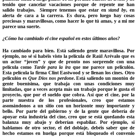
tenido que cancelar vacaciones porque de repente me han
salido trabajos. Siempre tenemos que estar en
stand by
, en
alerta de cara a la carrera. Es dura, pero luego hay cosas
preciosas y maravillosas, como hacer lo que tú amas, y a mi me
parece una suerte.
¿Cómo ha cambiado el cine español en estos últimos años?
Ha cambiado para bien. Está saliendo gente maravillosa. Por
ejemplo, no sé si habéis visto la película de Raúl Arévalo que es
un actor “joven” y que de pronto nos sorprende con una
película como
Tarde para la ira
que me parece un peliculón.
Esta película la firma Clint Eastwood y se llenan los cines. Otro
peliculón es
Que Dios nos perdone
. Está saliendo un montón de
gente buenísima, que trabaja con unas condiciones muy
limitadas, que a veces acepta más un trabajo porque le gusta el
proyecto, que por el sueldo que cobra. Así que el cine, por la
parte nuestra de los profesionales, creo que estamos
asomándonos a un sitio con un horizonte muy importante y
bello. Por parte del gobierno y de la gente que debería de
apoyar esta industria del cine, creo que se está quedando esta
balanza muy abajo y deberían espabilar. Por ejemplo, si
hablamos de otro sector, el del doblaje, debéis saber que de
hecho estamos en huelga porque está bloqueado el convenio