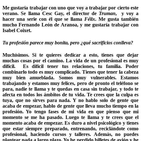
Me gustaría trabajar con uno que voy a trabajar por cierto este
verano. Se llama Cesc Gay, el director de
Truman
, y voy a
hacer una serie con él que se llama
Félix
. Me gusta también
mucho Fernando León de Aranoa, y me gustaría trabajar con
Isabel Coixet.
Tu profesión parece muy bonita, pero ¿qué sacrificios conlleva?
Muchísimos. Si te quieres dedicar a esto, tienes que dejar
muchas cosas por el camino. La vida de un profesional es muy
difícil. Es difícil tener tus relaciones, tu familia. Poder
combinarlo todo es muy complicado. Tienes que tener la cabeza
muy bien amueblada. Somos muy vulnerables. Estamos
trabajando y estamos muy felices, pero de pronto el teléfono se
para, nadie te llama y te quedas en casa sin trabajar, y todo te
afecta en todos los ámbitos de tu vida. Te crees que la culpa es
tuya, que no sirves para nada. Y no hablo solo de gente que
acaba de empezar, hablo de gente que lleva mucho tiempo en la
profesión. Yo tengo fases de mi vida en que pienso que mi
momento se me ha pasado. Luego te llama y te crees que el
momento acaba de empezar. Es duro a nivel psicológico y tienes
que estar siempre preparado, entrenando, reciclándote como
profesional, haciendo cursos y talleres. Además, no puedes
plantear nada a largo plazo. Yo he perdido billetes de avión y he