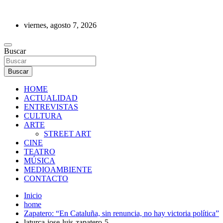
Saltar
al
viernes, agosto 7, 2026
contenido
REVISTA DE PRENSA
Buscar
Buscar
HOME
ACTUALIDAD
ENTREVISTAS
CULTURA
ARTE
STREET ART
CINE
TEATRO
MÚSICA
MEDIOAMBIENTE
CONTACTO
Inicio
home
Zapatero: “En Cataluña, sin renuncia, no hay victoria política”
laturca-jose-luis-zapatero-5