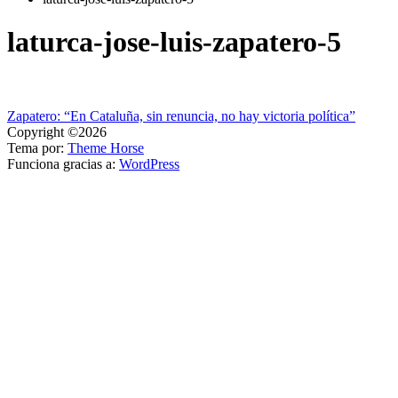
laturca-jose-luis-zapatero-5
Navegación
Zapatero: “En Cataluña, sin renuncia, no hay victoria política”
Copyright ©2026
de
Tema por:
Theme Horse
entradas
Funciona gracias a:
WordPress