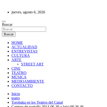
Saltar
al
jueves, agosto 6, 2026
contenido
REVISTA DE PRENSA
Buscar
Buscar
HOME
ACTUALIDAD
ENTREVISTAS
CULTURA
ARTE
STREET ART
CINE
TEATRO
MÚSICA
MEDIOAMBIENTE
CONTACTO
Inicio
teatro
Torobaka en los Teatros del Canal
Captura de pantalla 2014-06-30 a la(s) 00.36.46