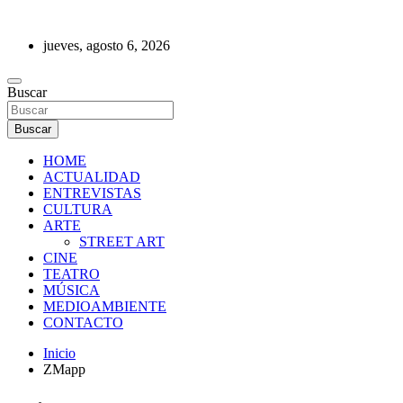
Saltar
al
jueves, agosto 6, 2026
contenido
REVISTA DE PRENSA
Buscar
Buscar
HOME
ACTUALIDAD
ENTREVISTAS
CULTURA
ARTE
STREET ART
CINE
TEATRO
MÚSICA
MEDIOAMBIENTE
CONTACTO
Inicio
ZMapp