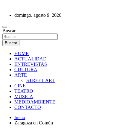
Saltar
al
domingo, agosto 9, 2026
contenido
REVISTA DE PRENSA
Buscar
Buscar
HOME
ACTUALIDAD
ENTREVISTAS
CULTURA
ARTE
STREET ART
CINE
TEATRO
MÚSICA
MEDIOAMBIENTE
CONTACTO
Inicio
Zaragoza en Común