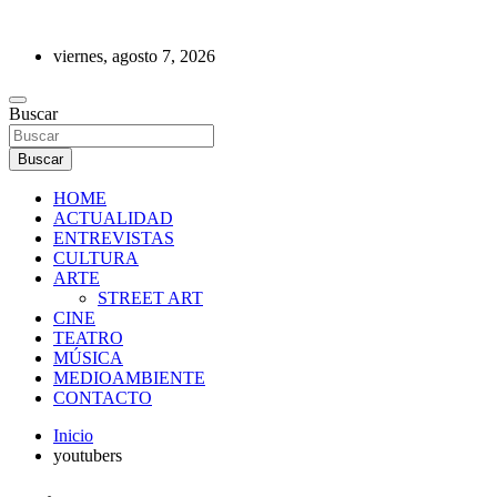
Saltar
al
viernes, agosto 7, 2026
contenido
REVISTA DE PRENSA
Buscar
Buscar
HOME
ACTUALIDAD
ENTREVISTAS
CULTURA
ARTE
STREET ART
CINE
TEATRO
MÚSICA
MEDIOAMBIENTE
CONTACTO
Inicio
youtubers