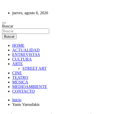
Saltar
al
jueves, agosto 6, 2026
contenido
REVISTA DE PRENSA
Buscar
Buscar
HOME
ACTUALIDAD
ENTREVISTAS
CULTURA
ARTE
STREET ART
CINE
TEATRO
MÚSICA
MEDIOAMBIENTE
CONTACTO
Inicio
Yanis Varoufakis