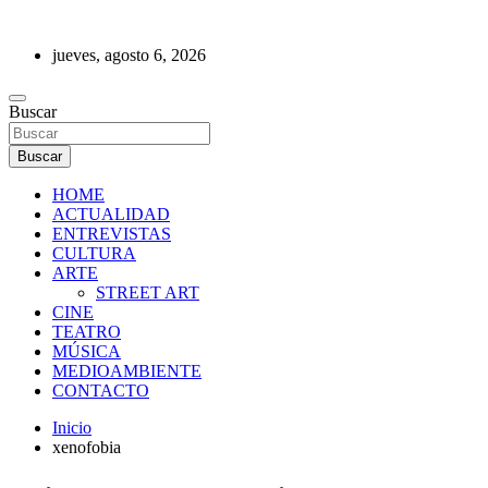
Saltar
al
jueves, agosto 6, 2026
contenido
REVISTA DE PRENSA
Buscar
Buscar
HOME
ACTUALIDAD
ENTREVISTAS
CULTURA
ARTE
STREET ART
CINE
TEATRO
MÚSICA
MEDIOAMBIENTE
CONTACTO
Inicio
xenofobia