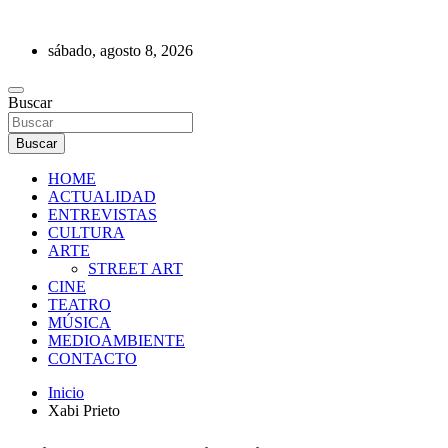
Saltar
al
sábado, agosto 8, 2026
contenido
REVISTA DE PRENSA
Buscar
Buscar
HOME
ACTUALIDAD
ENTREVISTAS
CULTURA
ARTE
STREET ART
CINE
TEATRO
MÚSICA
MEDIOAMBIENTE
CONTACTO
Inicio
Xabi Prieto