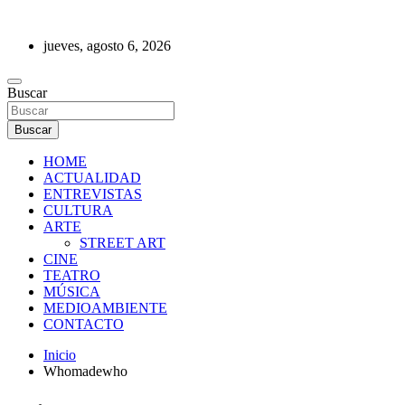
Saltar
al
jueves, agosto 6, 2026
contenido
REVISTA DE PRENSA
Buscar
Buscar
HOME
ACTUALIDAD
ENTREVISTAS
CULTURA
ARTE
STREET ART
CINE
TEATRO
MÚSICA
MEDIOAMBIENTE
CONTACTO
Inicio
Whomadewho