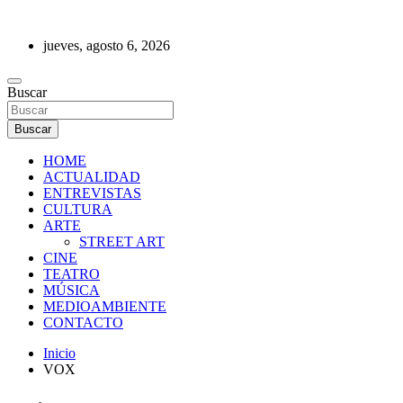
Saltar
al
jueves, agosto 6, 2026
contenido
REVISTA DE PRENSA
Buscar
Buscar
HOME
ACTUALIDAD
ENTREVISTAS
CULTURA
ARTE
STREET ART
CINE
TEATRO
MÚSICA
MEDIOAMBIENTE
CONTACTO
Inicio
VOX