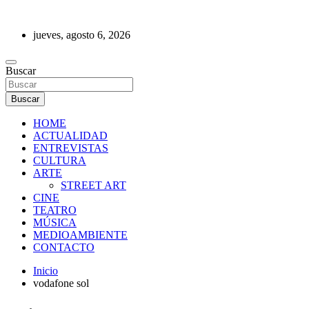
Saltar
al
jueves, agosto 6, 2026
contenido
REVISTA DE PRENSA
Buscar
Buscar
HOME
ACTUALIDAD
ENTREVISTAS
CULTURA
ARTE
STREET ART
CINE
TEATRO
MÚSICA
MEDIOAMBIENTE
CONTACTO
Inicio
vodafone sol