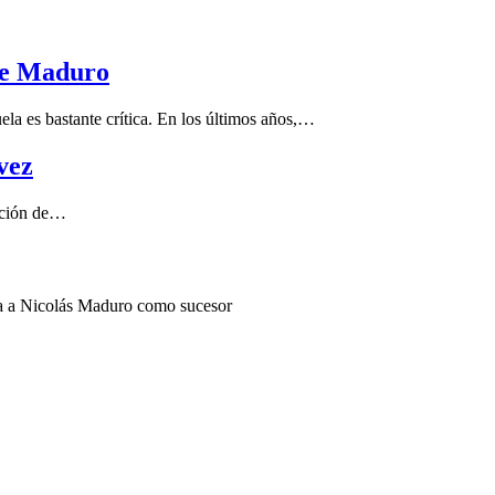
de Maduro
s bastante crítica. En los últimos años,…
vez
ración de…
a a Nicolás Maduro como sucesor