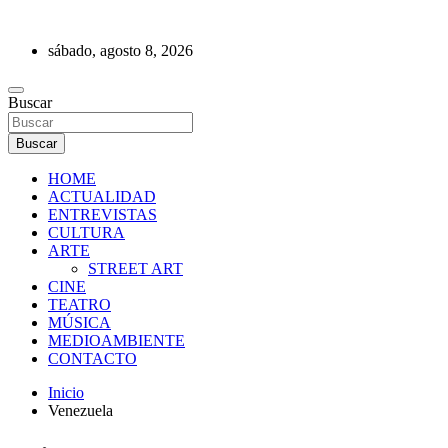
Saltar
al
sábado, agosto 8, 2026
contenido
REVISTA DE PRENSA
Buscar
Buscar
HOME
ACTUALIDAD
ENTREVISTAS
CULTURA
ARTE
STREET ART
CINE
TEATRO
MÚSICA
MEDIOAMBIENTE
CONTACTO
Inicio
Venezuela