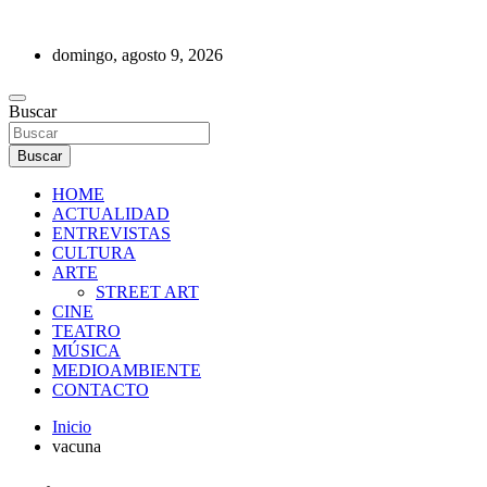
Saltar
al
domingo, agosto 9, 2026
contenido
REVISTA DE PRENSA
Buscar
Buscar
HOME
ACTUALIDAD
ENTREVISTAS
CULTURA
ARTE
STREET ART
CINE
TEATRO
MÚSICA
MEDIOAMBIENTE
CONTACTO
Inicio
vacuna