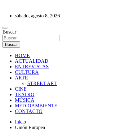
Saltar
al
sábado, agosto 8, 2026
contenido
REVISTA DE PRENSA
Buscar
Buscar
HOME
ACTUALIDAD
ENTREVISTAS
CULTURA
ARTE
STREET ART
CINE
TEATRO
MÚSICA
MEDIOAMBIENTE
CONTACTO
Inicio
Unión Europea