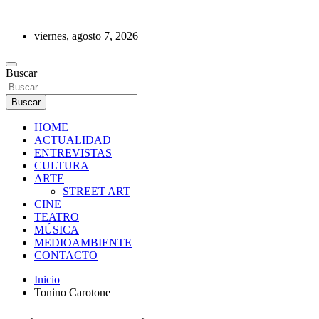
Saltar
al
viernes, agosto 7, 2026
contenido
REVISTA DE PRENSA
Buscar
Buscar
HOME
ACTUALIDAD
ENTREVISTAS
CULTURA
ARTE
STREET ART
CINE
TEATRO
MÚSICA
MEDIOAMBIENTE
CONTACTO
Inicio
Tonino Carotone