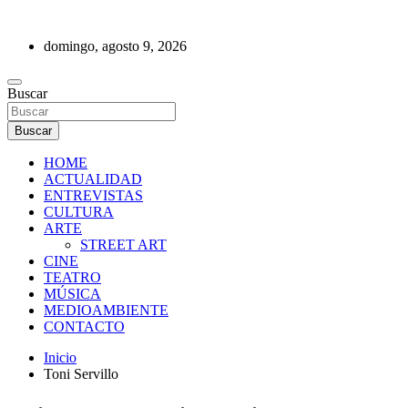
Saltar
al
domingo, agosto 9, 2026
contenido
REVISTA DE PRENSA
Buscar
Buscar
HOME
ACTUALIDAD
ENTREVISTAS
CULTURA
ARTE
STREET ART
CINE
TEATRO
MÚSICA
MEDIOAMBIENTE
CONTACTO
Inicio
Toni Servillo