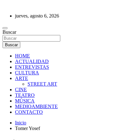
Saltar
al
jueves, agosto 6, 2026
contenido
REVISTA DE PRENSA
Buscar
Buscar
HOME
ACTUALIDAD
ENTREVISTAS
CULTURA
ARTE
STREET ART
CINE
TEATRO
MÚSICA
MEDIOAMBIENTE
CONTACTO
Inicio
Tomer Yosef