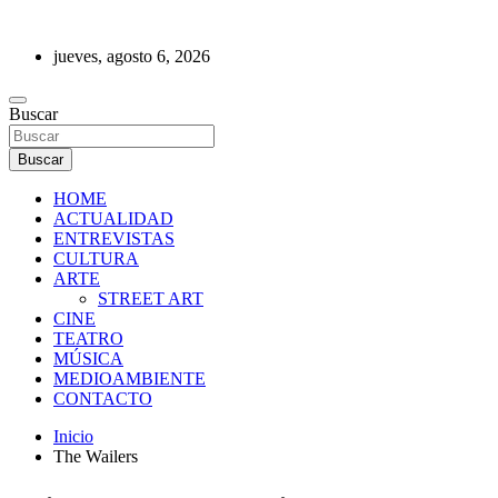
Saltar
al
jueves, agosto 6, 2026
contenido
REVISTA DE PRENSA
Buscar
Buscar
HOME
ACTUALIDAD
ENTREVISTAS
CULTURA
ARTE
STREET ART
CINE
TEATRO
MÚSICA
MEDIOAMBIENTE
CONTACTO
Inicio
The Wailers