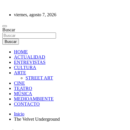
Saltar
al
viernes, agosto 7, 2026
contenido
REVISTA DE PRENSA
Buscar
Buscar
HOME
ACTUALIDAD
ENTREVISTAS
CULTURA
ARTE
STREET ART
CINE
TEATRO
MÚSICA
MEDIOAMBIENTE
CONTACTO
Inicio
The Velvet Underground