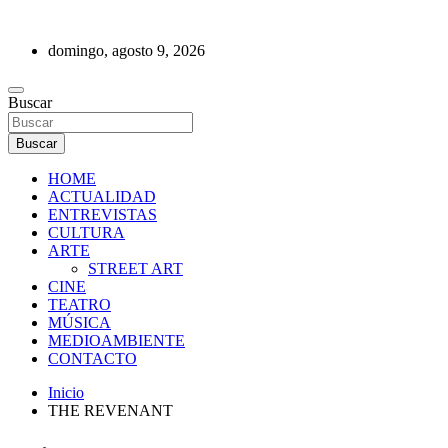
Saltar
al
domingo, agosto 9, 2026
contenido
REVISTA DE PRENSA
Buscar
Buscar
HOME
ACTUALIDAD
ENTREVISTAS
CULTURA
ARTE
STREET ART
CINE
TEATRO
MÚSICA
MEDIOAMBIENTE
CONTACTO
Inicio
THE REVENANT