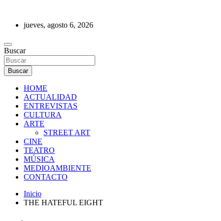
Saltar
al
jueves, agosto 6, 2026
contenido
REVISTA DE PRENSA
Buscar
Buscar
HOME
ACTUALIDAD
ENTREVISTAS
CULTURA
ARTE
STREET ART
CINE
TEATRO
MÚSICA
MEDIOAMBIENTE
CONTACTO
Inicio
THE HATEFUL EIGHT