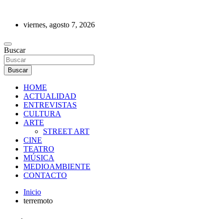
Saltar
al
viernes, agosto 7, 2026
contenido
REVISTA DE PRENSA
Buscar
Buscar
HOME
ACTUALIDAD
ENTREVISTAS
CULTURA
ARTE
STREET ART
CINE
TEATRO
MÚSICA
MEDIOAMBIENTE
CONTACTO
Inicio
terremoto