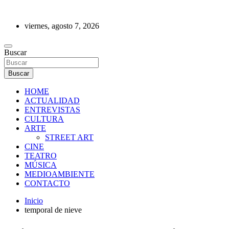
Saltar
al
viernes, agosto 7, 2026
contenido
REVISTA DE PRENSA
Buscar
Buscar
HOME
ACTUALIDAD
ENTREVISTAS
CULTURA
ARTE
STREET ART
CINE
TEATRO
MÚSICA
MEDIOAMBIENTE
CONTACTO
Inicio
temporal de nieve