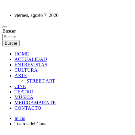
Saltar
al
viernes, agosto 7, 2026
contenido
REVISTA DE PRENSA
Buscar
Buscar
HOME
ACTUALIDAD
ENTREVISTAS
CULTURA
ARTE
STREET ART
CINE
TEATRO
MÚSICA
MEDIOAMBIENTE
CONTACTO
Inicio
Teatros del Canal