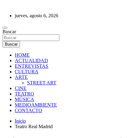
Saltar
al
jueves, agosto 6, 2026
contenido
REVISTA DE PRENSA
Buscar
Buscar
HOME
ACTUALIDAD
ENTREVISTAS
CULTURA
ARTE
STREET ART
CINE
TEATRO
MÚSICA
MEDIOAMBIENTE
CONTACTO
Inicio
Teatro Real Madrid