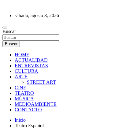
Saltar
al
sábado, agosto 8, 2026
contenido
REVISTA DE PRENSA
Buscar
Buscar
HOME
ACTUALIDAD
ENTREVISTAS
CULTURA
ARTE
STREET ART
CINE
TEATRO
MÚSICA
MEDIOAMBIENTE
CONTACTO
Inicio
Teatro Español