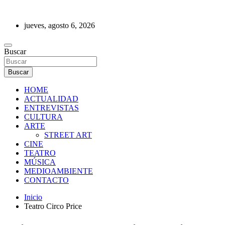
Saltar
al
jueves, agosto 6, 2026
contenido
REVISTA DE PRENSA
Buscar
Buscar
HOME
ACTUALIDAD
ENTREVISTAS
CULTURA
ARTE
STREET ART
CINE
TEATRO
MÚSICA
MEDIOAMBIENTE
CONTACTO
Inicio
Teatro Circo Price