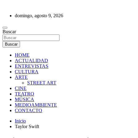
Saltar
al
domingo, agosto 9, 2026
contenido
REVISTA DE PRENSA
Buscar
Buscar
HOME
ACTUALIDAD
ENTREVISTAS
CULTURA
ARTE
STREET ART
CINE
TEATRO
MÚSICA
MEDIOAMBIENTE
CONTACTO
Inicio
Taylor Swift