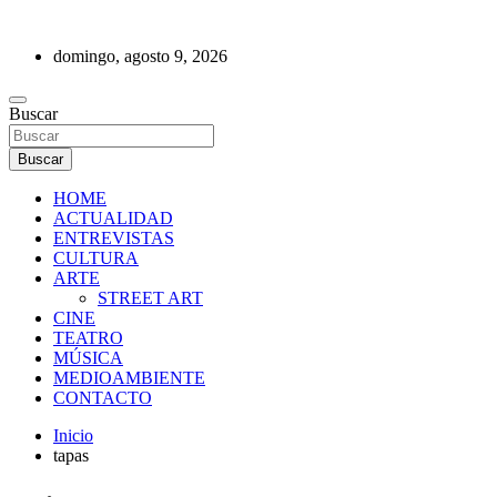
Saltar
al
domingo, agosto 9, 2026
contenido
REVISTA DE PRENSA
Buscar
Buscar
HOME
ACTUALIDAD
ENTREVISTAS
CULTURA
ARTE
STREET ART
CINE
TEATRO
MÚSICA
MEDIOAMBIENTE
CONTACTO
Inicio
tapas