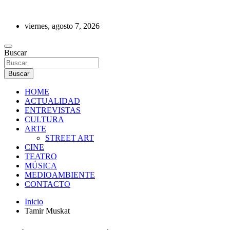
Saltar
al
viernes, agosto 7, 2026
contenido
REVISTA DE PRENSA
Buscar
Buscar
HOME
ACTUALIDAD
ENTREVISTAS
CULTURA
ARTE
STREET ART
CINE
TEATRO
MÚSICA
MEDIOAMBIENTE
CONTACTO
Inicio
Tamir Muskat