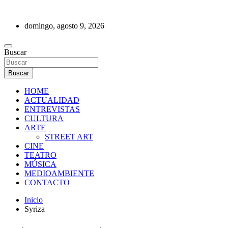
Saltar
al
domingo, agosto 9, 2026
contenido
REVISTA DE PRENSA
Buscar
Buscar
HOME
ACTUALIDAD
ENTREVISTAS
CULTURA
ARTE
STREET ART
CINE
TEATRO
MÚSICA
MEDIOAMBIENTE
CONTACTO
Inicio
Syriza