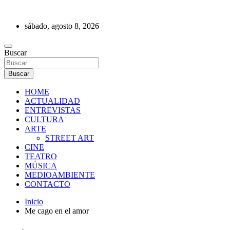
Saltar
al
sábado, agosto 8, 2026
contenido
REVISTA DE PRENSA
Buscar
Buscar
HOME
ACTUALIDAD
ENTREVISTAS
CULTURA
ARTE
STREET ART
CINE
TEATRO
MÚSICA
MEDIOAMBIENTE
CONTACTO
Inicio
Me cago en el amor