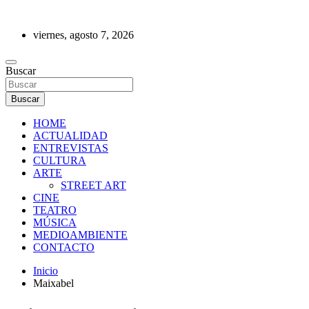
Saltar
al
viernes, agosto 7, 2026
contenido
REVISTA DE PRENSA
Buscar
Buscar
HOME
ACTUALIDAD
ENTREVISTAS
CULTURA
ARTE
STREET ART
CINE
TEATRO
MÚSICA
MEDIOAMBIENTE
CONTACTO
Inicio
Maixabel