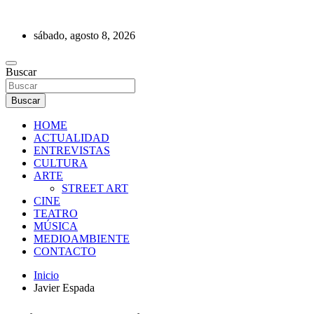
Saltar
al
sábado, agosto 8, 2026
contenido
REVISTA DE PRENSA
Buscar
Buscar
HOME
ACTUALIDAD
ENTREVISTAS
CULTURA
ARTE
STREET ART
CINE
TEATRO
MÚSICA
MEDIOAMBIENTE
CONTACTO
Inicio
Javier Espada