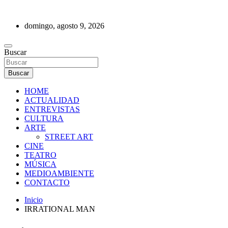
Saltar
al
domingo, agosto 9, 2026
contenido
REVISTA DE PRENSA
Buscar
Buscar
HOME
ACTUALIDAD
ENTREVISTAS
CULTURA
ARTE
STREET ART
CINE
TEATRO
MÚSICA
MEDIOAMBIENTE
CONTACTO
Inicio
IRRATIONAL MAN