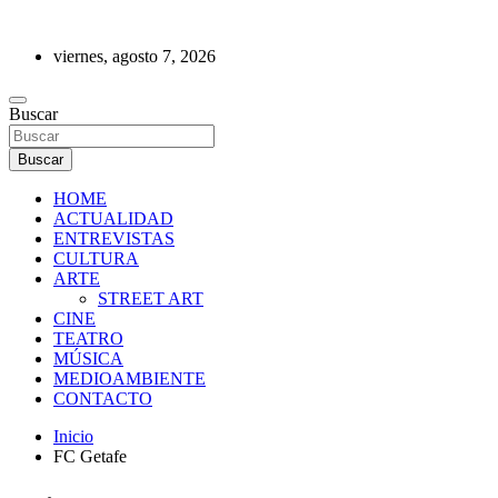
Saltar
al
viernes, agosto 7, 2026
contenido
REVISTA DE PRENSA
Buscar
Buscar
HOME
ACTUALIDAD
ENTREVISTAS
CULTURA
ARTE
STREET ART
CINE
TEATRO
MÚSICA
MEDIOAMBIENTE
CONTACTO
Inicio
FC Getafe