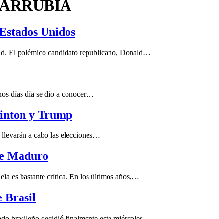
LARRUBIA
 Estados Unidos
. El polémico candidato republicano, Donald…
 días día se dio a conocer…
Clinton y Trump
evarán a cabo las elecciones…
de Maduro
s bastante crítica. En los últimos años,…
e Brasil
brasileño decidió finalmente este miércoles…