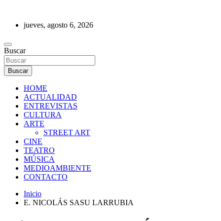
Saltar
al
jueves, agosto 6, 2026
contenido
REVISTA DE PRENSA
Buscar
Buscar
HOME
ACTUALIDAD
ENTREVISTAS
CULTURA
ARTE
STREET ART
CINE
TEATRO
MÚSICA
MEDIOAMBIENTE
CONTACTO
Inicio
E. NICOLÁS SASU LARRUBIA