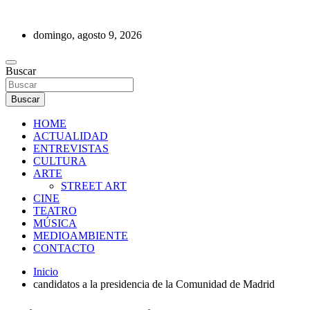
Saltar
al
domingo, agosto 9, 2026
contenido
REVISTA DE PRENSA
Buscar
Buscar
HOME
ACTUALIDAD
ENTREVISTAS
CULTURA
ARTE
STREET ART
CINE
TEATRO
MÚSICA
MEDIOAMBIENTE
CONTACTO
Inicio
candidatos a la presidencia de la Comunidad de Madrid