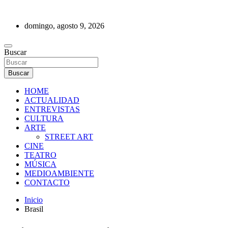
Saltar
al
domingo, agosto 9, 2026
contenido
REVISTA DE PRENSA
Buscar
Buscar
HOME
ACTUALIDAD
ENTREVISTAS
CULTURA
ARTE
STREET ART
CINE
TEATRO
MÚSICA
MEDIOAMBIENTE
CONTACTO
Inicio
Brasil